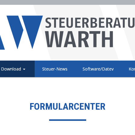
& Download
Steuer-News
Software/Datev
Ko
FORMULARCENTER